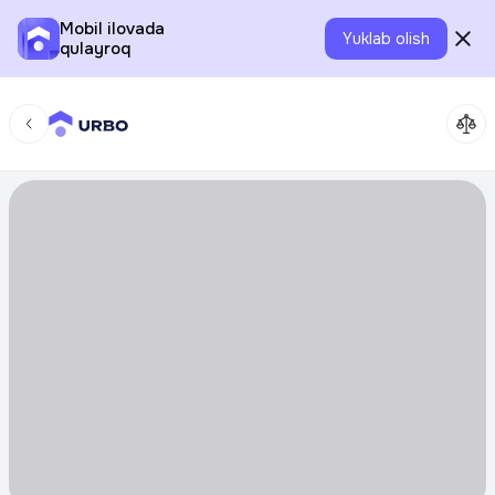
Mobil ilovada
Yuklab olish
qulayroq