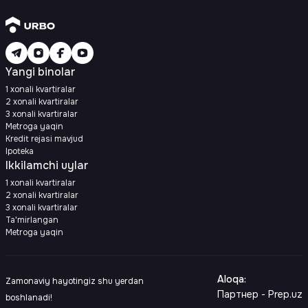
Yangi binolar
1 xonali kvartiralar
2 xonali kvartiralar
3 xonali kvartiralar
Metroga yaqin
Kredit rejasi mavjud
Ipoteka
Ikkilamchi uylar
1 xonali kvartiralar
2 xonali kvartiralar
3 xonali kvartiralar
Ta'mirlangan
Metroga yaqin
Aloqa
:
Zamonaviy hayotingiz shu yerdan
Партнер - Prep.uz
boshlanadi!