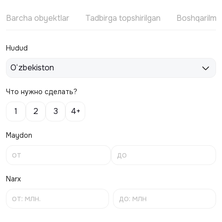
Barcha obyektlar
Tadbirga topshirilgan
Boshqarilm
Hudud
O‘zbekiston
Что нужно сделать?
1
2
3
4+
Maydon
Narx