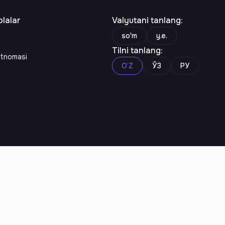
lalar
Valyutani tanlang
:
so'm
y.e.
Tilni tanlang
:
rtnomasi
O‘Z
ЎЗ
РУ
n