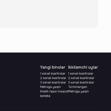
Yangi binolar
Ikkilamchi uylar
1 xonali kvartiralar
1 xonali kvartiralar
2 xonali kvartiralar
2 xonali kvartiralar
3 xonali kvartiralar
3 xonali kvartiralar
Metroga yaqin
Ta'mirlangan
Kredit rejasi mavjud
Metroga yaqin
Ipoteka