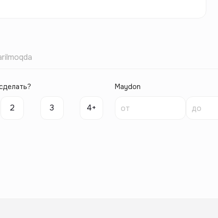
rilmoqda
сделать?
Maydon
2
3
4+