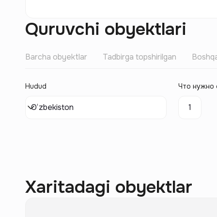
Quruvchi obyektlari
Barcha obyektlar
Tadbirga topshirilgan
Boshqa
Hudud
Что нужно 
O‘zbekiston
1
Xaritadagi obyektlar