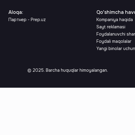
Aloqa
:
Qo'shimcha havo
Партнер - Prep.uz
Kompaniya haqida
Sayt reklamasi
Foydalanuvchi sha
Foydali maqolalar
Yangi binolar uchu
© 2025. Barcha huquqlar himoyalangan.