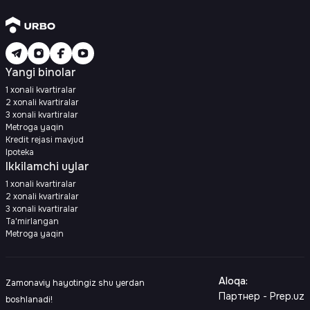
Yangi binolar
1 xonali kvartiralar
2 xonali kvartiralar
3 xonali kvartiralar
Metroga yaqin
Kredit rejasi mavjud
Ipoteka
Ikkilamchi uylar
1 xonali kvartiralar
2 xonali kvartiralar
3 xonali kvartiralar
Ta'mirlangan
Metroga yaqin
Aloqa
:
Zamonaviy hayotingiz shu yerdan
Партнер - Prep.uz
boshlanadi!