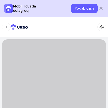
Mobil ilovada
Yuklab olish
qulayroq