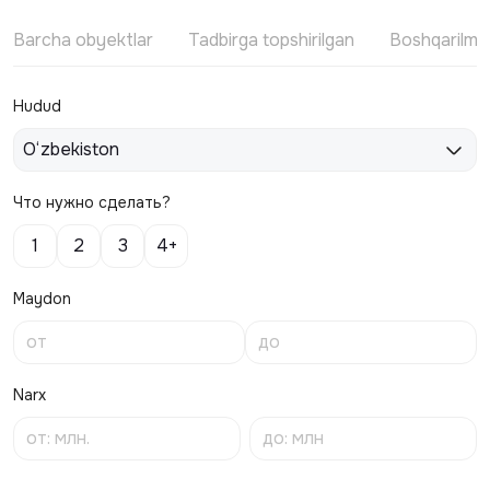
Barcha obyektlar
Tadbirga topshirilgan
Boshqarilm
Hudud
O‘zbekiston
Что нужно сделать?
1
2
3
4+
Maydon
Narx