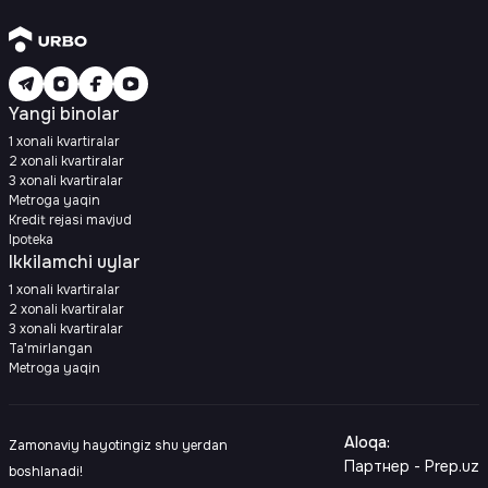
Yangi binolar
1 xonali kvartiralar
2 xonali kvartiralar
3 xonali kvartiralar
Metroga yaqin
Kredit rejasi mavjud
Ipoteka
Ikkilamchi uylar
1 xonali kvartiralar
2 xonali kvartiralar
3 xonali kvartiralar
Ta'mirlangan
Metroga yaqin
Aloqa
:
Zamonaviy hayotingiz shu yerdan
Партнер - Prep.uz
boshlanadi!