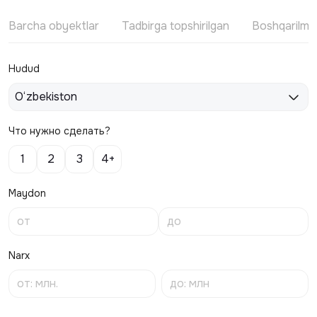
Barcha obyektlar
Tadbirga topshirilgan
Boshqarilm
Hudud
O‘zbekiston
Что нужно сделать?
1
2
3
4+
Maydon
Narx