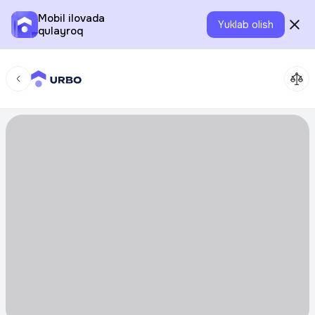
Mobil ilovada
Yuklab olish
qulayroq