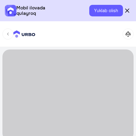
Mobil ilovada
Yuklab olish
qulayroq