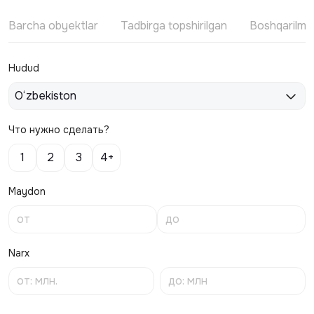
Barcha obyektlar
Tadbirga topshirilgan
Boshqarilm
Hudud
O‘zbekiston
Что нужно сделать?
1
2
3
4+
Maydon
Narx