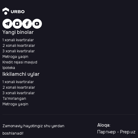
Yangi binolar
1 xonali kvartiralar
2 xonali kvartiralar
3 xonali kvartiralar
Metroga yaqin
Kredit rejasi mavjud
Ipoteka
Ikkilamchi uylar
1 xonali kvartiralar
2 xonali kvartiralar
3 xonali kvartiralar
Ta'mirlangan
Metroga yaqin
Aloqa
:
Zamonaviy hayotingiz shu yerdan
Партнер - Prep.uz
boshlanadi!