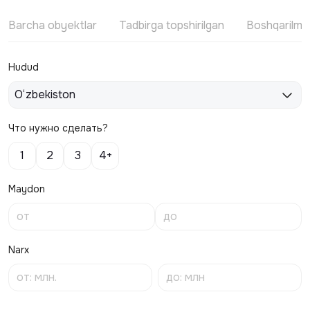
Barcha obyektlar
Tadbirga topshirilgan
Boshqarilm
Hudud
O‘zbekiston
Что нужно сделать?
1
2
3
4+
Maydon
Narx