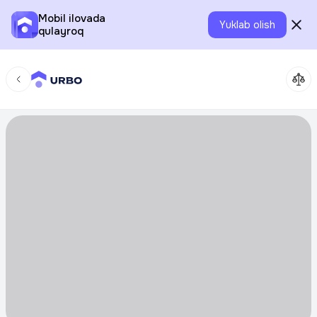
Mobil ilovada
Yuklab olish
qulayroq