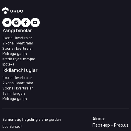
Yangi binolar
1 xonali kvartiralar
2 xonali kvartiralar
3 xonali kvartiralar
Metroga yaqin
Kredit rejasi mavjud
Ipoteka
Ikkilamchi uylar
1 xonali kvartiralar
2 xonali kvartiralar
3 xonali kvartiralar
Ta'mirlangan
Metroga yaqin
Aloqa
:
Zamonaviy hayotingiz shu yerdan
Партнер - Prep.uz
boshlanadi!