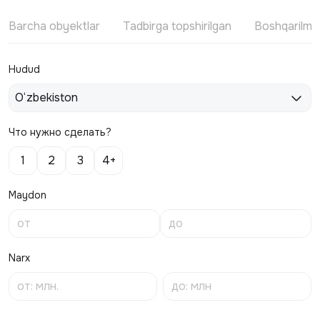
Barcha obyektlar
Tadbirga topshirilgan
Boshqarilm
Hudud
O‘zbekiston
Что нужно сделать?
1
2
3
4+
Maydon
Narx