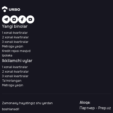
Yangi binolar
1 xonali kvartiralar
2 xonali kvartiralar
3 xonali kvartiralar
Metroga yaqin
Kredit rejasi mavjud
Ipoteka
Ikkilamchi uylar
1 xonali kvartiralar
2 xonali kvartiralar
3 xonali kvartiralar
Ta'mirlangan
Metroga yaqin
Aloqa
:
Zamonaviy hayotingiz shu yerdan
Партнер - Prep.uz
boshlanadi!