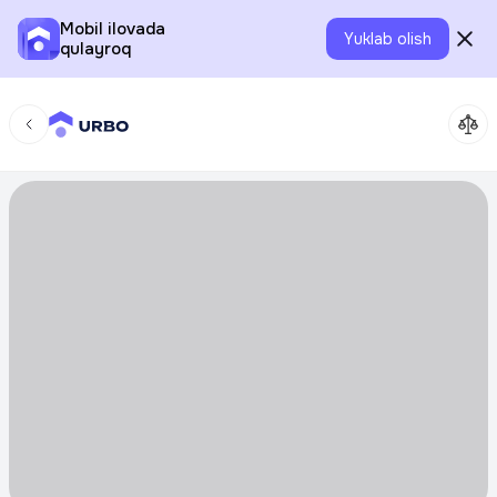
Mobil ilovada
Yuklab olish
qulayroq