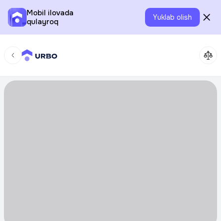
Mobil ilovada
Yuklab olish
qulayroq