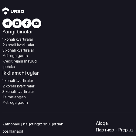
Yangi binolar
1 xonali kvartiralar
2 xonali kvartiralar
3 xonali kvartiralar
Metroga yaqin
Kredit rejasi mavjud
Ipoteka
Ikkilamchi uylar
1 xonali kvartiralar
2 xonali kvartiralar
3 xonali kvartiralar
Ta'mirlangan
Metroga yaqin
Aloqa
:
Zamonaviy hayotingiz shu yerdan
Партнер - Prep.uz
boshlanadi!