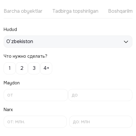
Barcha obyektlar
Tadbirga topshirilgan
Boshqarilm
Hudud
O‘zbekiston
Что нужно сделать?
1
2
3
4+
Maydon
Narx