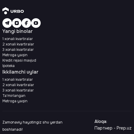
Yangi binolar
1 xonali kvartiralar
2 xonali kvartiralar
3 xonali kvartiralar
Metroga yaqin
Kredit rejasi mavjud
Ipoteka
Ikkilamchi uylar
1 xonali kvartiralar
2 xonali kvartiralar
3 xonali kvartiralar
Ta'mirlangan
Metroga yaqin
Aloqa
:
Zamonaviy hayotingiz shu yerdan
Партнер - Prep.uz
boshlanadi!