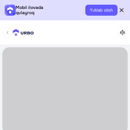
Mobil ilovada
Yuklab olish
qulayroq