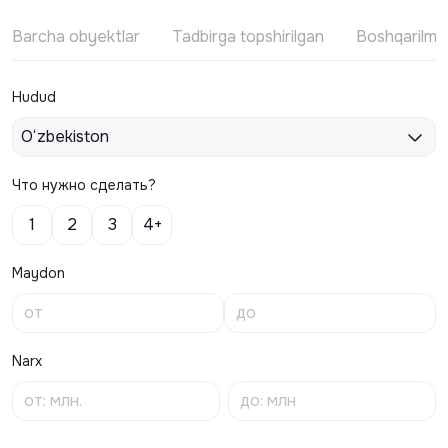
Barcha obyektlar
Tadbirga topshirilgan
Boshqarilm
Hudud
O‘zbekiston
Что нужно сделать?
1
2
3
4+
Maydon
Narx