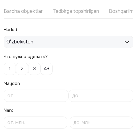
Barcha obyektlar
Tadbirga topshirilgan
Boshqarilm
Hudud
O‘zbekiston
Что нужно сделать?
1
2
3
4+
Maydon
Narx