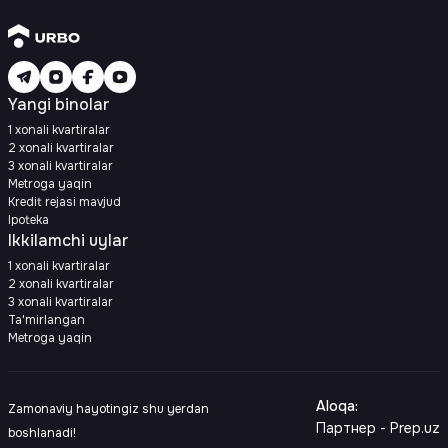
Yangi binolar
1 xonali kvartiralar
2 xonali kvartiralar
3 xonali kvartiralar
Metroga yaqin
Kredit rejasi mavjud
Ipoteka
Ikkilamchi uylar
1 xonali kvartiralar
2 xonali kvartiralar
3 xonali kvartiralar
Ta'mirlangan
Metroga yaqin
Aloqa
:
Zamonaviy hayotingiz shu yerdan
Партнер - Prep.uz
boshlanadi!