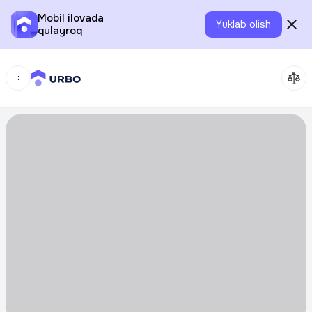
Mobil ilovada
Yuklab olish
qulayroq