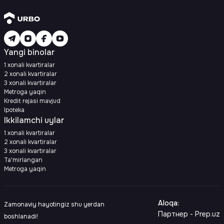
Yangi binolar
1 xonali kvartiralar
2 xonali kvartiralar
3 xonali kvartiralar
Metroga yaqin
Kredit rejasi mavjud
Ipoteka
Ikkilamchi uylar
1 xonali kvartiralar
2 xonali kvartiralar
3 xonali kvartiralar
Ta'mirlangan
Metroga yaqin
Aloqa
:
Zamonaviy hayotingiz shu yerdan
Партнер - Prep.uz
boshlanadi!