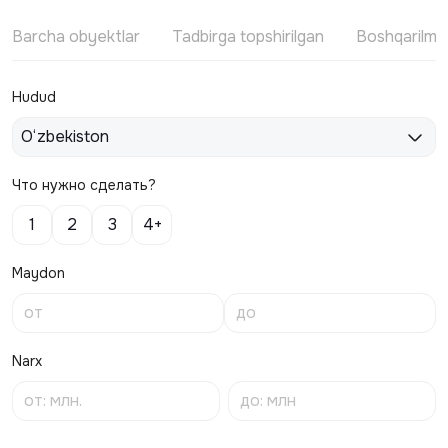
Barcha obyektlar
Tadbirga topshirilgan
Boshqarilm
Hudud
O‘zbekiston
Что нужно сделать?
1
2
3
4+
Maydon
Narx