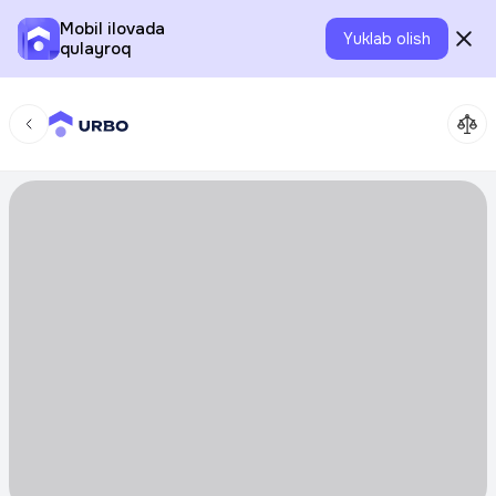
Mobil ilovada
Yuklab olish
qulayroq