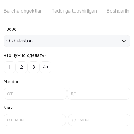
Barcha obyektlar
Tadbirga topshirilgan
Boshqarilm
Hudud
O‘zbekiston
Что нужно сделать?
1
2
3
4+
Maydon
Narx