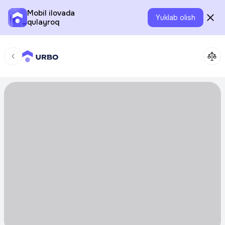
Mobil ilovada
Yuklab olish
qulayroq