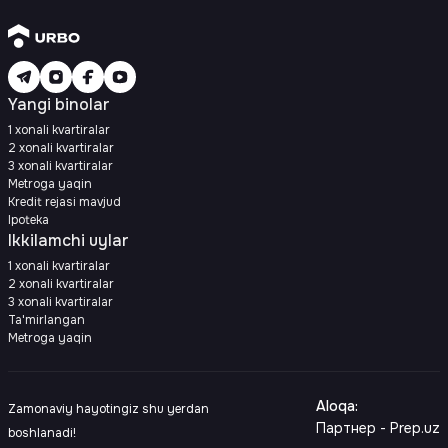
Yangi binolar
1 xonali kvartiralar
2 xonali kvartiralar
3 xonali kvartiralar
Metroga yaqin
Kredit rejasi mavjud
Ipoteka
Ikkilamchi uylar
1 xonali kvartiralar
2 xonali kvartiralar
3 xonali kvartiralar
Ta'mirlangan
Metroga yaqin
Aloqa
:
Zamonaviy hayotingiz shu yerdan
Партнер - Prep.uz
boshlanadi!