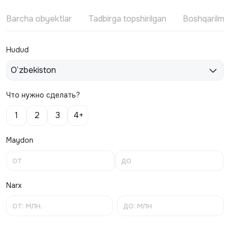
Barcha obyektlar
Tadbirga topshirilgan
Boshqarilm
Hudud
O‘zbekiston
Что нужно сделать?
1
2
3
4+
Maydon
Narx