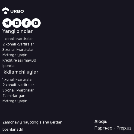
Yangi binolar
1 xonali kvartiralar
2 xonali kvartiralar
3 xonali kvartiralar
Metroga yaqin
Kredit rejasi mavjud
Ipoteka
Ikkilamchi uylar
1 xonali kvartiralar
2 xonali kvartiralar
3 xonali kvartiralar
Ta'mirlangan
Metroga yaqin
Aloqa
:
Zamonaviy hayotingiz shu yerdan
Партнер - Prep.uz
boshlanadi!