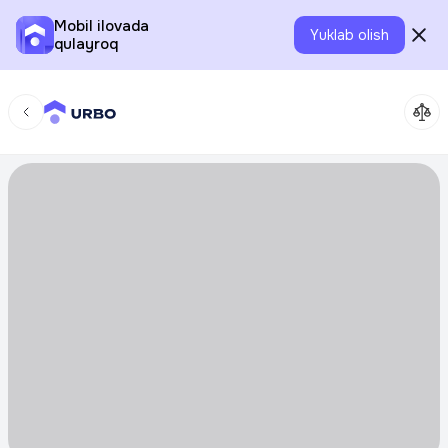
Mobil ilovada
Yuklab olish
qulayroq