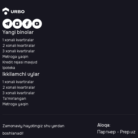
Yangi binolar
1 xonali kvartiralar
2 xonali kvartiralar
3 xonali kvartiralar
Metroga yaqin
Kredit rejasi mavjud
Ipoteka
Ikkilamchi uylar
1 xonali kvartiralar
2 xonali kvartiralar
3 xonali kvartiralar
Ta'mirlangan
Metroga yaqin
Aloqa
:
Zamonaviy hayotingiz shu yerdan
Партнер - Prep.uz
boshlanadi!