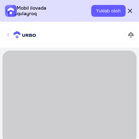
Mobil ilovada
Yuklab olish
qulayroq