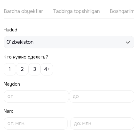
Barcha obyektlar
Tadbirga topshirilgan
Boshqarilm
Hudud
O‘zbekiston
Что нужно сделать?
1
2
3
4+
Maydon
Narx