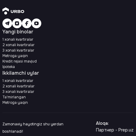
Yangi binolar
1 xonali kvartiralar
2 xonali kvartiralar
3 xonali kvartiralar
Metroga yaqin
Kredit rejasi mavjud
Ipoteka
Ikkilamchi uylar
1 xonali kvartiralar
2 xonali kvartiralar
3 xonali kvartiralar
Ta'mirlangan
Metroga yaqin
Aloqa
:
Zamonaviy hayotingiz shu yerdan
Партнер - Prep.uz
boshlanadi!