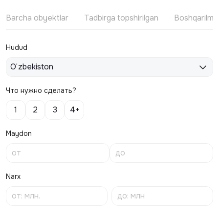
Barcha obyektlar
Tadbirga topshirilgan
Boshqarilm
Hudud
O‘zbekiston
Что нужно сделать?
1
2
3
4+
Maydon
Narx