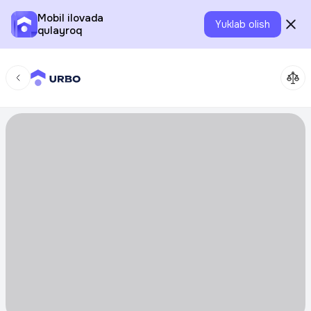
Mobil ilovada
Yuklab olish
qulayroq