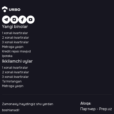
Yangi binolar
1 xonali kvartiralar
2 xonali kvartiralar
3 xonali kvartiralar
Metroga yaqin
Kredit rejasi mavjud
Ipoteka
Ikkilamchi uylar
1 xonali kvartiralar
2 xonali kvartiralar
3 xonali kvartiralar
Ta'mirlangan
Metroga yaqin
Aloqa
:
Zamonaviy hayotingiz shu yerdan
Партнер - Prep.uz
boshlanadi!