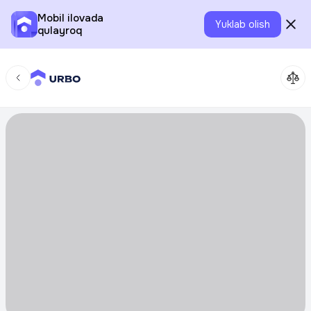
Mobil ilovada
Yuklab olish
qulayroq