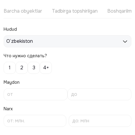
Barcha obyektlar
Tadbirga topshirilgan
Boshqarilm
Hudud
O‘zbekiston
Что нужно сделать?
1
2
3
4+
Maydon
Narx