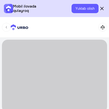
Mobil ilovada
Yuklab olish
qulayroq