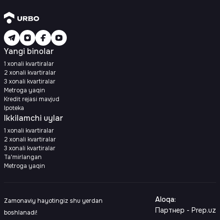
Yangi binolar
1 xonali kvartiralar
2 xonali kvartiralar
3 xonali kvartiralar
Metroga yaqin
Kredit rejasi mavjud
Ipoteka
Ikkilamchi uylar
1 xonali kvartiralar
2 xonali kvartiralar
3 xonali kvartiralar
Ta'mirlangan
Metroga yaqin
Aloqa
:
Zamonaviy hayotingiz shu yerdan
Партнер - Prep.uz
boshlanadi!