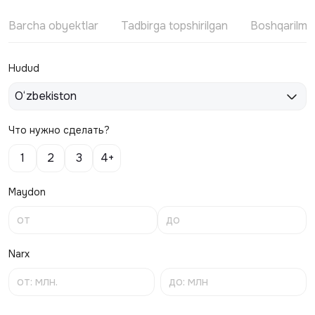
Barcha obyektlar
Tadbirga topshirilgan
Boshqarilm
Hudud
O‘zbekiston
Что нужно сделать?
1
2
3
4+
Maydon
Narx