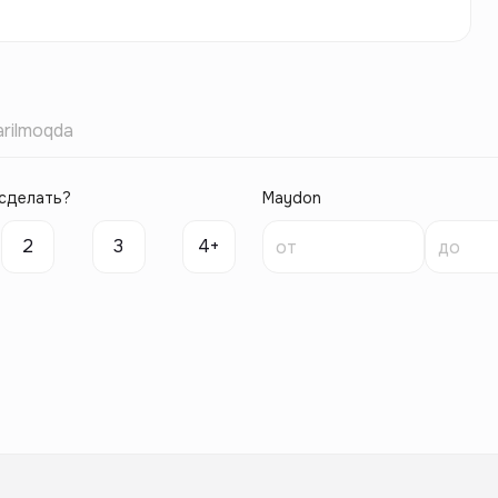
rilmoqda
сделать?
Maydon
2
3
4+