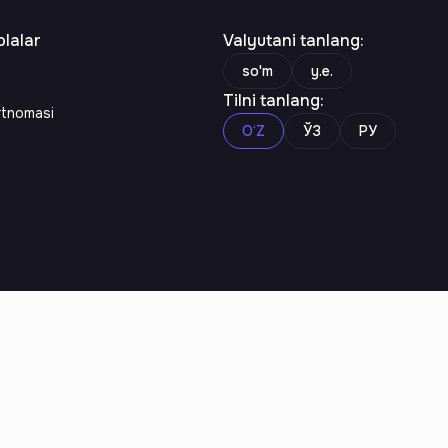
lalar
Valyutani tanlang
:
so'm
y.e.
Tilni tanlang
:
rtnomasi
O‘Z
ЎЗ
РУ
n