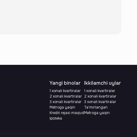
Yangi binolar
Ikkilamchi uylar
1 xonali kvartiralar
1 xonali kvartiralar
2 xonali kvartiralar
2 xonali kvartiralar
3 xonali kvartiralar
3 xonali kvartiralar
Metroga yaqin
Ta'mirlangan
Kredit rejasi mavjud
Metroga yaqin
Ipoteka