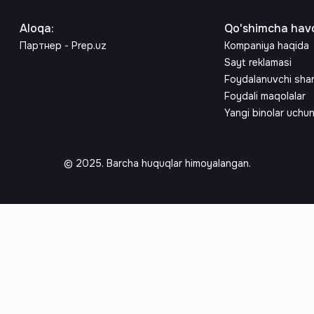
Aloqa
:
Qo'shimcha havo
Партнер - Prep.uz
Kompaniya haqida
Sayt reklamasi
Foydalanuvchi sha
Foydali maqolalar
Yangi binolar uchu
© 2025. Barcha huquqlar himoyalangan.