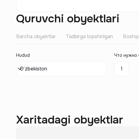
Quruvchi obyektlari
Barcha obyektlar
Tadbirga topshirilgan
Boshqa
Hudud
Что нужно 
O‘zbekiston
1
Xaritadagi obyektlar