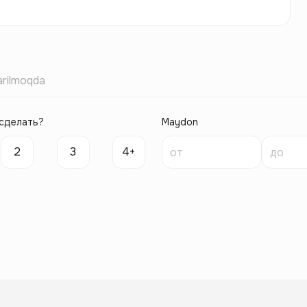
rilmoqda
сделать?
Maydon
2
3
4+