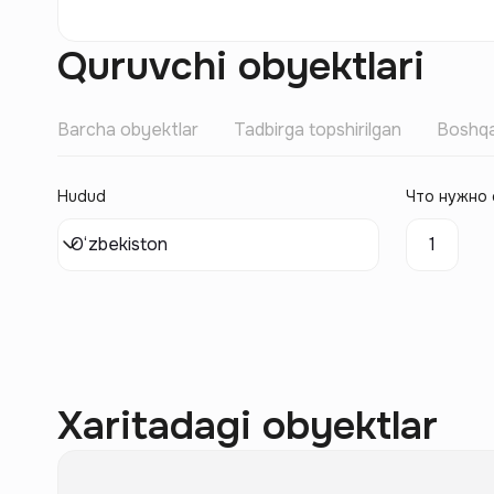
Quruvchi obyektlari
Barcha obyektlar
Tadbirga topshirilgan
Boshqa
Hudud
Что нужно 
O‘zbekiston
1
Xaritadagi obyektlar