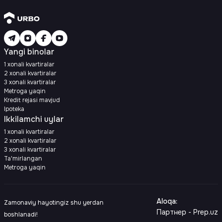
Yangi binolar
1 xonali kvartiralar
2 xonali kvartiralar
3 xonali kvartiralar
Metroga yaqin
Kredit rejasi mavjud
Ipoteka
Ikkilamchi uylar
1 xonali kvartiralar
2 xonali kvartiralar
3 xonali kvartiralar
Ta'mirlangan
Metroga yaqin
Aloqa
:
Zamonaviy hayotingiz shu yerdan
Партнер - Prep.uz
boshlanadi!