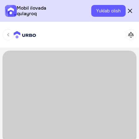
Mobil ilovada
Yuklab olish
qulayroq