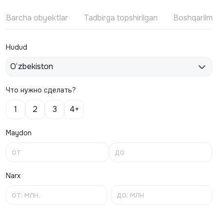
Barcha obyektlar
Tadbirga topshirilgan
Boshqarilm
Hudud
O‘zbekiston
Что нужно сделать?
1
2
3
4+
Maydon
Narx