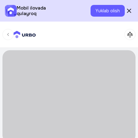
Mobil ilovada
Yuklab olish
qulayroq