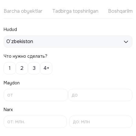
Barcha obyektlar
Tadbirga topshirilgan
Boshqarilm
Hudud
O‘zbekiston
Что нужно сделать?
1
2
3
4+
Maydon
Narx