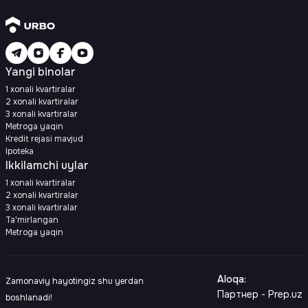
Yangi binolar
1 xonali kvartiralar
2 xonali kvartiralar
3 xonali kvartiralar
Metroga yaqin
Kredit rejasi mavjud
Ipoteka
Ikkilamchi uylar
1 xonali kvartiralar
2 xonali kvartiralar
3 xonali kvartiralar
Ta'mirlangan
Metroga yaqin
Aloqa
:
Zamonaviy hayotingiz shu yerdan
Партнер - Prep.uz
boshlanadi!