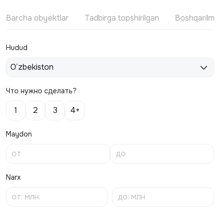
Barcha obyektlar
Tadbirga topshirilgan
Boshqarilm
Hudud
O‘zbekiston
Что нужно сделать?
1
2
3
4+
Maydon
Narx