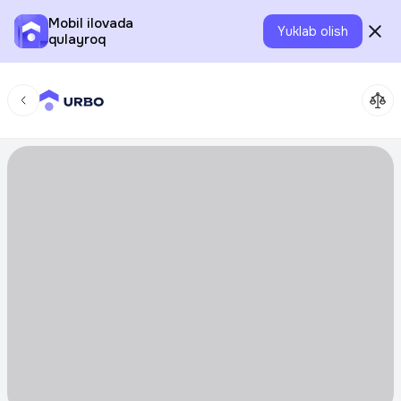
Mobil ilovada
Yuklab olish
qulayroq