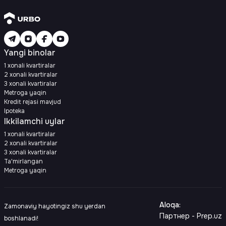
Yangi binolar
1 xonali kvartiralar
2 xonali kvartiralar
3 xonali kvartiralar
Metroga yaqin
Kredit rejasi mavjud
Ipoteka
Ikkilamchi uylar
1 xonali kvartiralar
2 xonali kvartiralar
3 xonali kvartiralar
Ta'mirlangan
Metroga yaqin
Aloqa
:
Zamonaviy hayotingiz shu yerdan
Партнер - Prep.uz
boshlanadi!