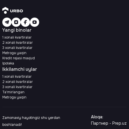
Yangi binolar
1 xonali kvartiralar
2 xonali kvartiralar
3 xonali kvartiralar
Metroga yaqin
Kredit rejasi mavjud
Ipoteka
Ikkilamchi uylar
1 xonali kvartiralar
2 xonali kvartiralar
3 xonali kvartiralar
Ta'mirlangan
Metroga yaqin
Aloqa
:
Zamonaviy hayotingiz shu yerdan
Партнер - Prep.uz
boshlanadi!