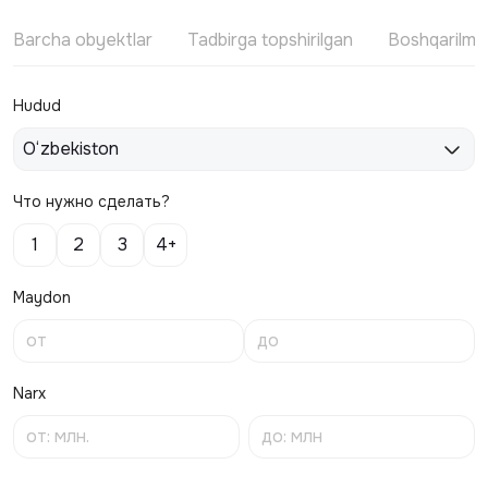
Barcha obyektlar
Tadbirga topshirilgan
Boshqarilm
Hudud
O‘zbekiston
Что нужно сделать?
1
2
3
4+
Maydon
Narx