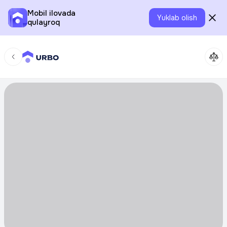
Mobil ilovada
Yuklab olish
qulayroq