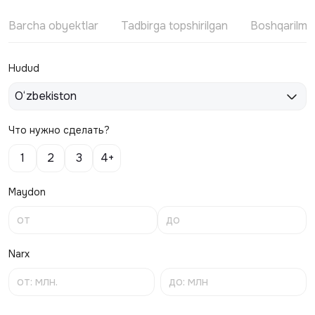
Barcha obyektlar
Tadbirga topshirilgan
Boshqarilm
Hudud
O‘zbekiston
Что нужно сделать?
1
2
3
4+
Maydon
Narx