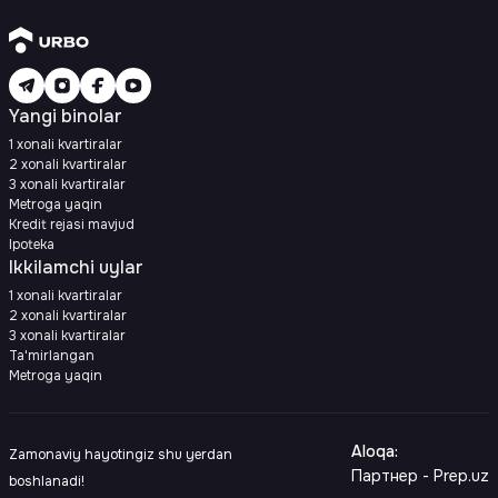
Yangi binolar
1 xonali kvartiralar
2 xonali kvartiralar
3 xonali kvartiralar
Metroga yaqin
Kredit rejasi mavjud
Ipoteka
Ikkilamchi uylar
1 xonali kvartiralar
2 xonali kvartiralar
3 xonali kvartiralar
Ta'mirlangan
Metroga yaqin
Aloqa
:
Zamonaviy hayotingiz shu yerdan
Партнер - Prep.uz
boshlanadi!