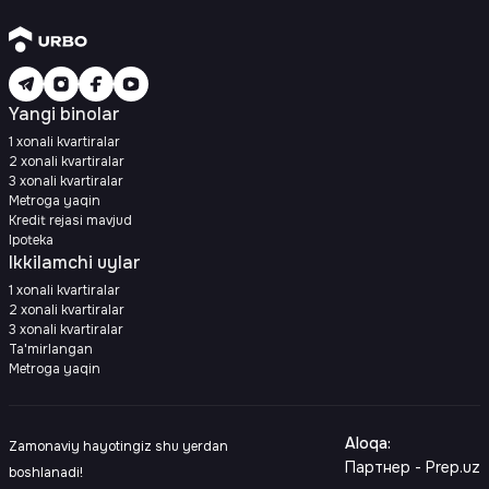
Yangi binolar
1 xonali kvartiralar
2 xonali kvartiralar
3 xonali kvartiralar
Metroga yaqin
Kredit rejasi mavjud
Ipoteka
Ikkilamchi uylar
1 xonali kvartiralar
2 xonali kvartiralar
3 xonali kvartiralar
Ta'mirlangan
Metroga yaqin
Aloqa
:
Zamonaviy hayotingiz shu yerdan
Партнер - Prep.uz
boshlanadi!