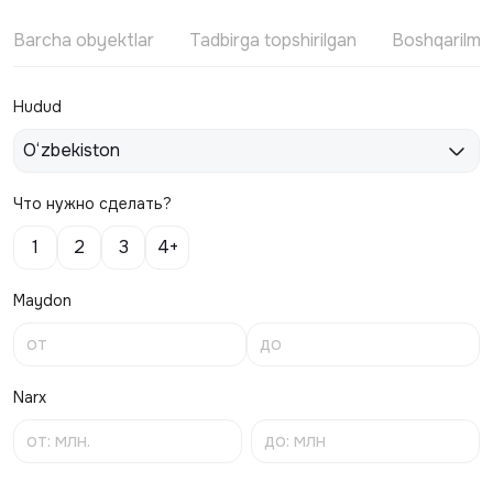
Barcha obyektlar
Tadbirga topshirilgan
Boshqarilm
Hudud
O‘zbekiston
Что нужно сделать?
1
2
3
4+
Maydon
Narx