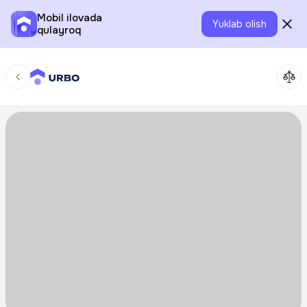
Mobil ilovada
Yuklab olish
qulayroq