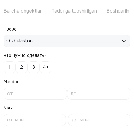
Barcha obyektlar
Tadbirga topshirilgan
Boshqarilm
Hudud
O‘zbekiston
Что нужно сделать?
1
2
3
4+
Maydon
Narx