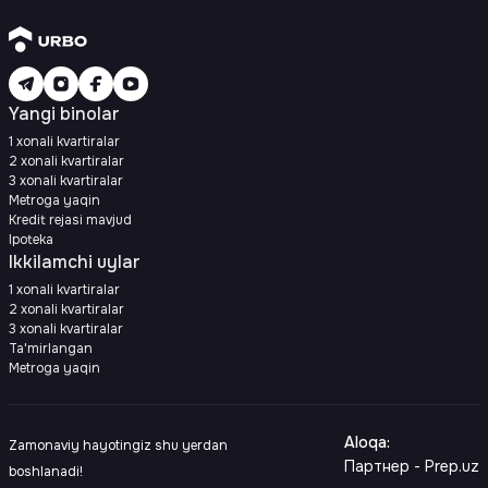
Yangi binolar
1 xonali kvartiralar
2 xonali kvartiralar
3 xonali kvartiralar
Metroga yaqin
Kredit rejasi mavjud
Ipoteka
Ikkilamchi uylar
1 xonali kvartiralar
2 xonali kvartiralar
3 xonali kvartiralar
Ta'mirlangan
Metroga yaqin
Aloqa
:
Zamonaviy hayotingiz shu yerdan
Партнер - Prep.uz
boshlanadi!