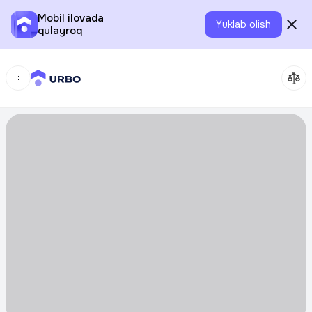
Mobil ilovada
Yuklab olish
qulayroq