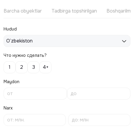
Barcha obyektlar
Tadbirga topshirilgan
Boshqarilm
Hudud
O‘zbekiston
Что нужно сделать?
1
2
3
4+
Maydon
Narx