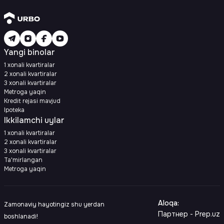
Yangi binolar
1 xonali kvartiralar
2 xonali kvartiralar
3 xonali kvartiralar
Metroga yaqin
Kredit rejasi mavjud
Ipoteka
Ikkilamchi uylar
1 xonali kvartiralar
2 xonali kvartiralar
3 xonali kvartiralar
Ta'mirlangan
Metroga yaqin
Aloqa
:
Zamonaviy hayotingiz shu yerdan
Партнер - Prep.uz
boshlanadi!