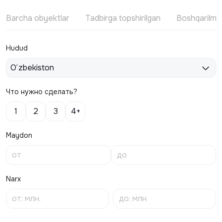
Barcha obyektlar
Tadbirga topshirilgan
Boshqarilm
Hudud
O‘zbekiston
Что нужно сделать?
1
2
3
4+
Maydon
Narx