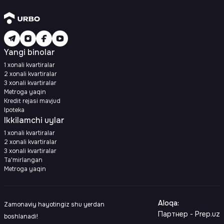
Yangi binolar
1 xonali kvartiralar
2 xonali kvartiralar
3 xonali kvartiralar
Metroga yaqin
Kredit rejasi mavjud
Ipoteka
Ikkilamchi uylar
1 xonali kvartiralar
2 xonali kvartiralar
3 xonali kvartiralar
Ta'mirlangan
Metroga yaqin
Aloqa
:
Zamonaviy hayotingiz shu yerdan
Партнер - Prep.uz
boshlanadi!