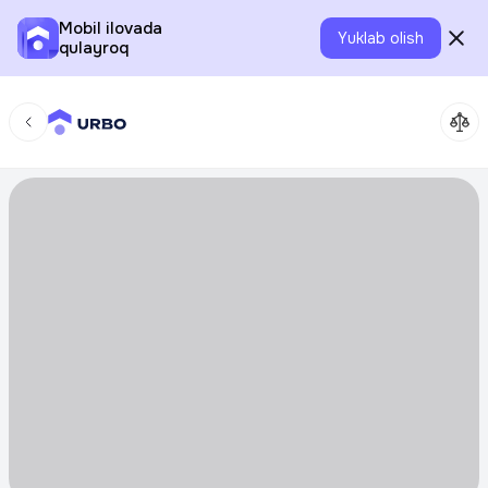
Mobil ilovada
Yuklab olish
qulayroq