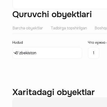
Quruvchi obyektlari
Barcha obyektlar
Tadbirga topshirilgan
Boshqa
Hudud
Что нужно 
O‘zbekiston
1
Xaritadagi obyektlar