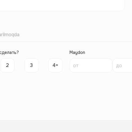
rilmoqda
сделать?
Maydon
2
3
4+