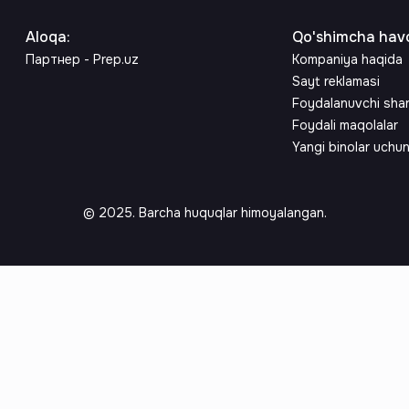
Aloqa
:
Qo'shimcha havo
Партнер - Prep.uz
Kompaniya haqida
Sayt reklamasi
Foydalanuvchi sha
Foydali maqolalar
Yangi binolar uchu
© 2025. Barcha huquqlar himoyalangan.