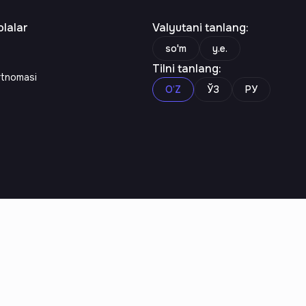
lalar
Valyutani tanlang
:
so'm
y.e.
Tilni tanlang
:
rtnomasi
O‘Z
ЎЗ
РУ
n