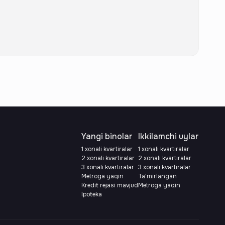
Yangi binolar
Ikkilamchi uylar
1 xonali kvartiralar
1 xonali kvartiralar
2 xonali kvartiralar
2 xonali kvartiralar
3 xonali kvartiralar
3 xonali kvartiralar
Metroga yaqin
Ta'mirlangan
Kredit rejasi mavjud
Metroga yaqin
Ipoteka