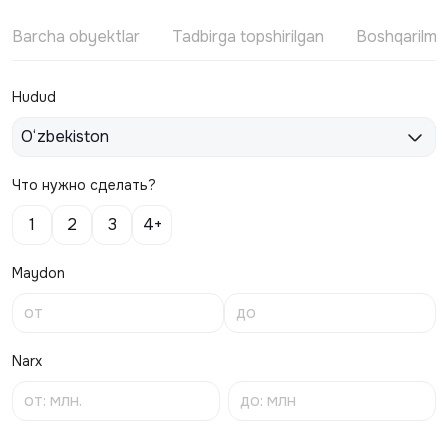
Barcha obyektlar
Tadbirga topshirilgan
Boshqarilm
Hudud
O‘zbekiston
Что нужно сделать?
1
2
3
4+
Maydon
Narx