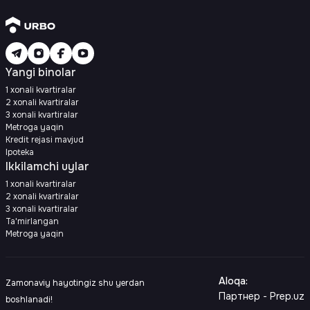
Yangi binolar
1 xonali kvartiralar
2 xonali kvartiralar
3 xonali kvartiralar
Metroga yaqin
Kredit rejasi mavjud
Ipoteka
Ikkilamchi uylar
1 xonali kvartiralar
2 xonali kvartiralar
3 xonali kvartiralar
Ta'mirlangan
Metroga yaqin
Aloqa
:
Zamonaviy hayotingiz shu yerdan
Партнер - Prep.uz
boshlanadi!