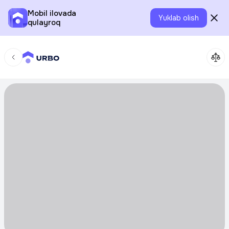
Mobil ilovada
Yuklab olish
qulayroq