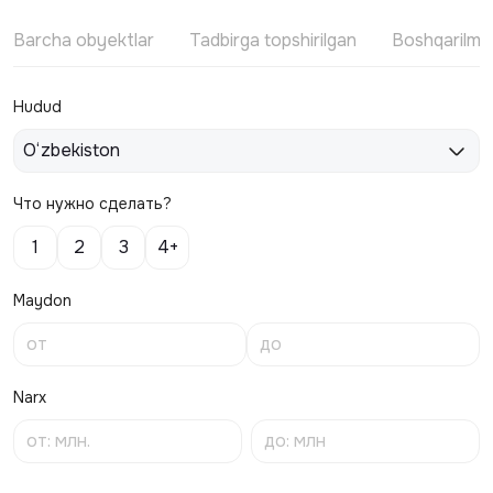
Barcha obyektlar
Tadbirga topshirilgan
Boshqarilm
Hudud
O‘zbekiston
Что нужно сделать?
1
2
3
4+
Maydon
Narx