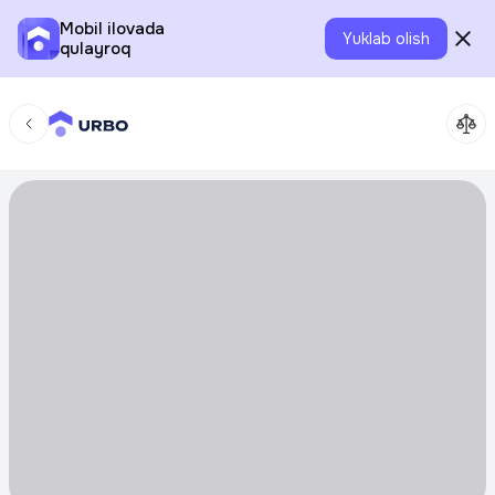
Mobil ilovada
Yuklab olish
qulayroq