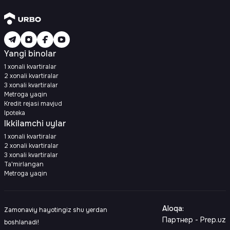
Yangi binolar
1 xonali kvartiralar
2 xonali kvartiralar
3 xonali kvartiralar
Metroga yaqin
Kredit rejasi mavjud
Ipoteka
Ikkilamchi uylar
1 xonali kvartiralar
2 xonali kvartiralar
3 xonali kvartiralar
Ta'mirlangan
Metroga yaqin
Aloqa
:
Zamonaviy hayotingiz shu yerdan
Партнер - Prep.uz
boshlanadi!