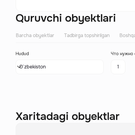
Quruvchi obyektlari
Barcha obyektlar
Tadbirga topshirilgan
Boshqa
Hudud
Что нужно 
O‘zbekiston
1
Xaritadagi obyektlar