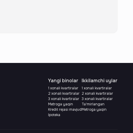
Yangi binolar
Ikkilamchi uylar
1 xonali kvartiralar
1 xonali kvartiralar
2 xonali kvartiralar
2 xonali kvartiralar
3 xonali kvartiralar
3 xonali kvartiralar
Metroga yaqin
Ta'mirlangan
Kredit rejasi mavjud
Metroga yaqin
Ipoteka