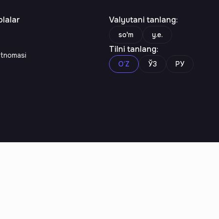
lalar
Valyutani tanlang
:
so'm
y.e.
Tilni tanlang
:
rtnomasi
O‘Z
ЎЗ
РУ
n