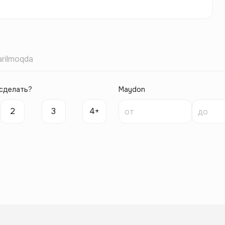
rilmoqda
сделать?
Maydon
2
3
4+