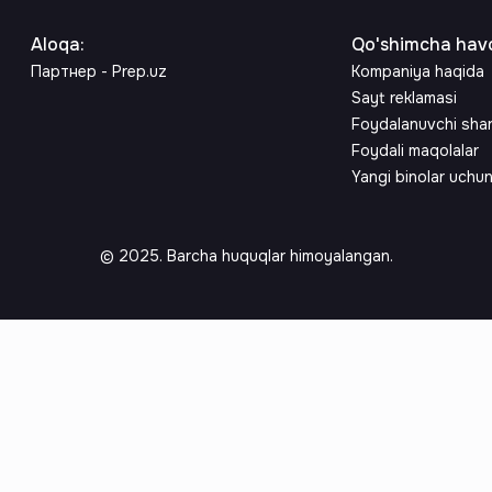
Aloqa
:
Qo'shimcha havo
Партнер - Prep.uz
Kompaniya haqida
Sayt reklamasi
Foydalanuvchi sha
Foydali maqolalar
Yangi binolar uchu
© 2025. Barcha huquqlar himoyalangan.