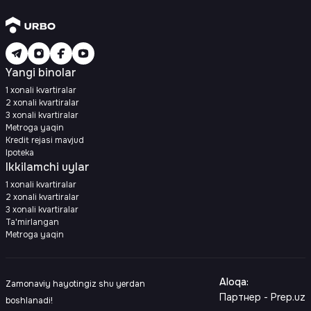
Yangi binolar
1 xonali kvartiralar
2 xonali kvartiralar
3 xonali kvartiralar
Metroga yaqin
Kredit rejasi mavjud
Ipoteka
Ikkilamchi uylar
1 xonali kvartiralar
2 xonali kvartiralar
3 xonali kvartiralar
Ta'mirlangan
Metroga yaqin
Aloqa
:
Zamonaviy hayotingiz shu yerdan
Партнер - Prep.uz
boshlanadi!