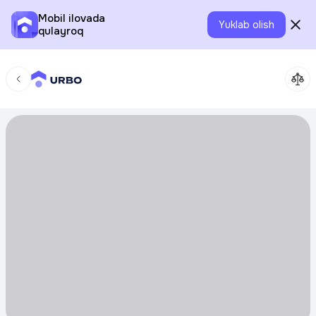
Mobil ilovada
Yuklab olish
qulayroq