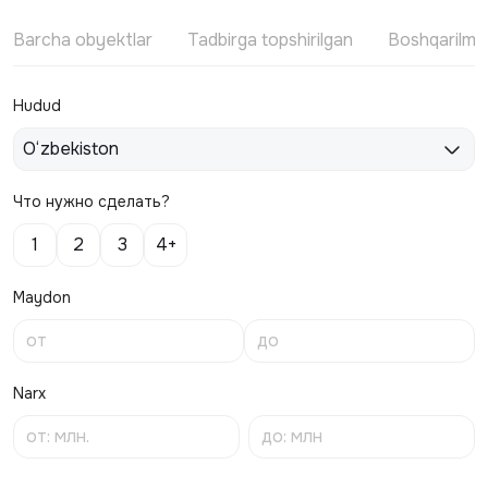
Barcha obyektlar
Tadbirga topshirilgan
Boshqarilm
Hudud
O‘zbekiston
Что нужно сделать?
1
2
3
4+
Maydon
Narx