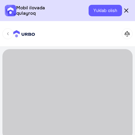
Mobil ilovada
Yuklab olish
qulayroq