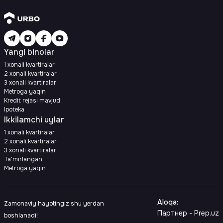
Yangi binolar
1 xonali kvartiralar
2 xonali kvartiralar
3 xonali kvartiralar
Metroga yaqin
Kredit rejasi mavjud
Ipoteka
Ikkilamchi uylar
1 xonali kvartiralar
2 xonali kvartiralar
3 xonali kvartiralar
Ta'mirlangan
Metroga yaqin
Aloqa
:
Zamonaviy hayotingiz shu yerdan
Партнер - Prep.uz
boshlanadi!