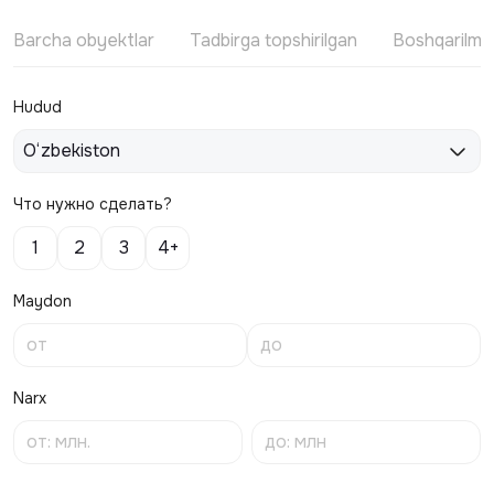
Barcha obyektlar
Tadbirga topshirilgan
Boshqarilm
Hudud
O‘zbekiston
Что нужно сделать?
1
2
3
4+
Maydon
Narx