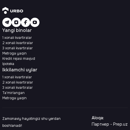
Yangi binolar
1 xonali kvartiralar
2 xonali kvartiralar
3 xonali kvartiralar
Metroga yaqin
Kredit rejasi mavjud
Ipoteka
Ikkilamchi uylar
1 xonali kvartiralar
2 xonali kvartiralar
3 xonali kvartiralar
Ta'mirlangan
Metroga yaqin
Aloqa
:
Zamonaviy hayotingiz shu yerdan
Партнер - Prep.uz
boshlanadi!