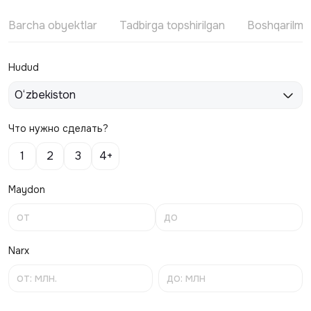
Barcha obyektlar
Tadbirga topshirilgan
Boshqarilm
Hudud
O‘zbekiston
Что нужно сделать?
1
2
3
4+
Maydon
Narx