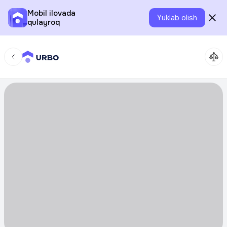
Mobil ilovada
Yuklab olish
qulayroq