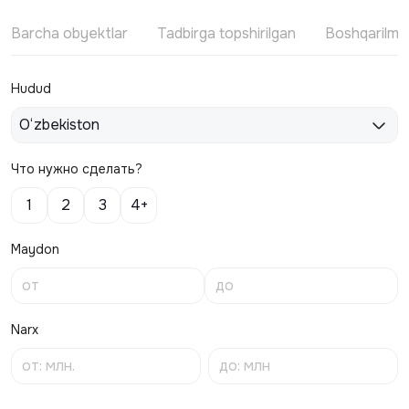
Barcha obyektlar
Tadbirga topshirilgan
Boshqarilm
Hudud
O‘zbekiston
Что нужно сделать?
1
2
3
4+
Maydon
Narx