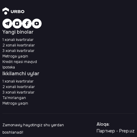
Yangi binolar
1 xonali kvartiralar
2 xonali kvartiralar
3 xonali kvartiralar
Metroga yaqin
Kredit rejasi mavjud
Ipoteka
Ikkilamchi uylar
1 xonali kvartiralar
2 xonali kvartiralar
3 xonali kvartiralar
Ta'mirlangan
Metroga yaqin
Aloqa
:
Zamonaviy hayotingiz shu yerdan
Партнер - Prep.uz
boshlanadi!