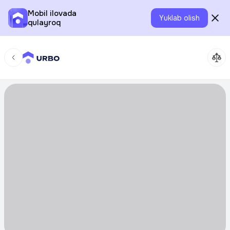
Mobil ilovada
Yuklab olish
qulayroq