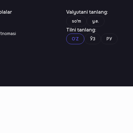
lalar
Valyutani tanlang
:
so'm
y.e.
Tilni tanlang
:
rtnomasi
O‘Z
ЎЗ
РУ
n