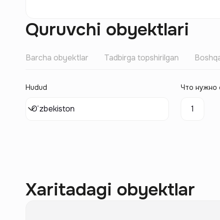
Quruvchi obyektlari
Barcha obyektlar
Tadbirga topshirilgan
Boshqa
Hudud
Что нужно 
O‘zbekiston
1
Xaritadagi obyektlar