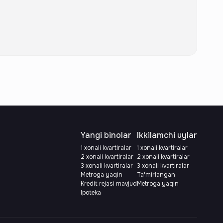
Yangi binolar
Ikkilamchi uylar
1 xonali kvartiralar
1 xonali kvartiralar
2 xonali kvartiralar
2 xonali kvartiralar
3 xonali kvartiralar
3 xonali kvartiralar
Metroga yaqin
Ta'mirlangan
Kredit rejasi mavjud
Metroga yaqin
Ipoteka