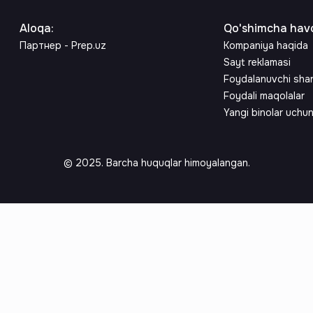
Aloqa
:
Qo'shimcha havo
Партнер - Prep.uz
Kompaniya haqida
Sayt reklamasi
Foydalanuvchi sha
Foydali maqolalar
Yangi binolar uchu
© 2025. Barcha huquqlar himoyalangan.