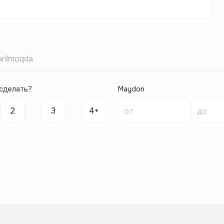
rilmoqda
сделать?
Maydon
2
3
4+