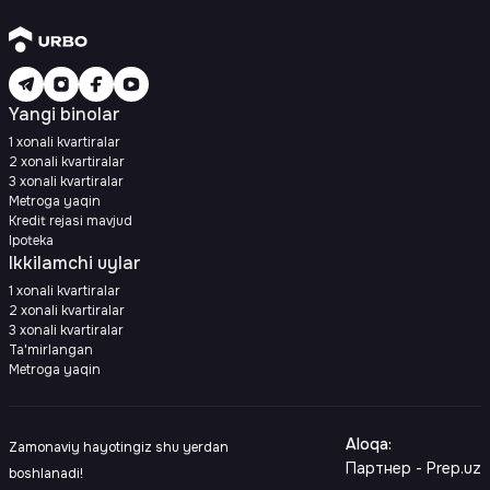
Yangi binolar
1 xonali kvartiralar
2 xonali kvartiralar
3 xonali kvartiralar
Metroga yaqin
Kredit rejasi mavjud
Ipoteka
Ikkilamchi uylar
1 xonali kvartiralar
2 xonali kvartiralar
3 xonali kvartiralar
Ta'mirlangan
Metroga yaqin
Aloqa
:
Zamonaviy hayotingiz shu yerdan
Партнер - Prep.uz
boshlanadi!