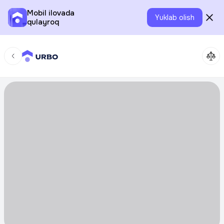
Mobil ilovada
Yuklab olish
qulayroq