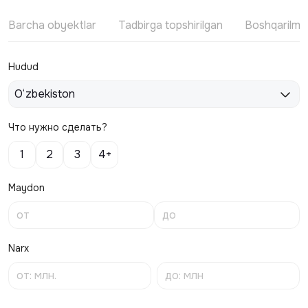
Barcha obyektlar
Tadbirga topshirilgan
Boshqarilm
Hudud
O‘zbekiston
Что нужно сделать?
1
2
3
4+
Maydon
Narx