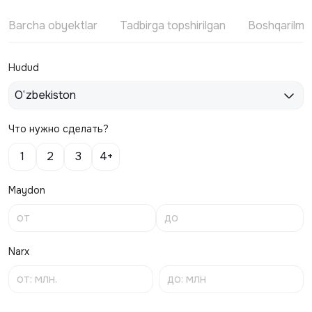
Barcha obyektlar
Tadbirga topshirilgan
Boshqarilm
Hudud
O‘zbekiston
Что нужно сделать?
1
2
3
4+
Maydon
Narx