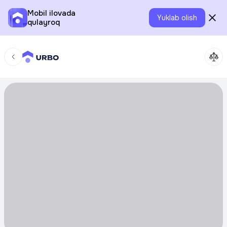
Mobil ilovada
Yuklab olish
qulayroq