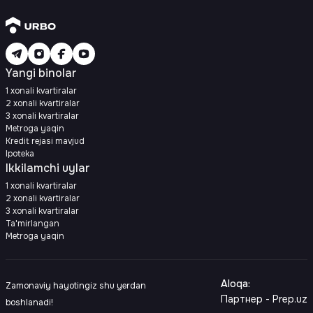
Yangi binolar
1 xonali kvartiralar
2 xonali kvartiralar
3 xonali kvartiralar
Metroga yaqin
Kredit rejasi mavjud
Ipoteka
Ikkilamchi uylar
1 xonali kvartiralar
2 xonali kvartiralar
3 xonali kvartiralar
Ta'mirlangan
Metroga yaqin
Aloqa
:
Zamonaviy hayotingiz shu yerdan
Партнер - Prep.uz
boshlanadi!