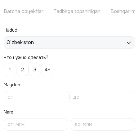
Barcha obyektlar
Tadbirga topshirilgan
Boshqarilm
Hudud
O‘zbekiston
Что нужно сделать?
1
2
3
4+
Maydon
Narx