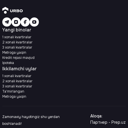
Yangi binolar
1 xonali kvartiralar
2 xonali kvartiralar
3 xonali kvartiralar
Metroga yaqin
Kredit rejasi mavjud
Ipoteka
Ikkilamchi uylar
1 xonali kvartiralar
2 xonali kvartiralar
3 xonali kvartiralar
Ta'mirlangan
Metroga yaqin
Aloqa
:
Zamonaviy hayotingiz shu yerdan
Партнер - Prep.uz
boshlanadi!