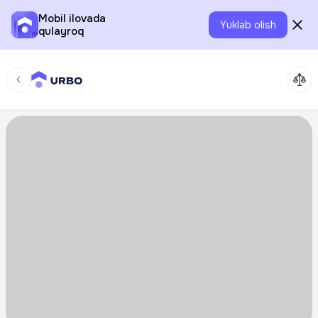
Mobil ilovada
Yuklab olish
qulayroq