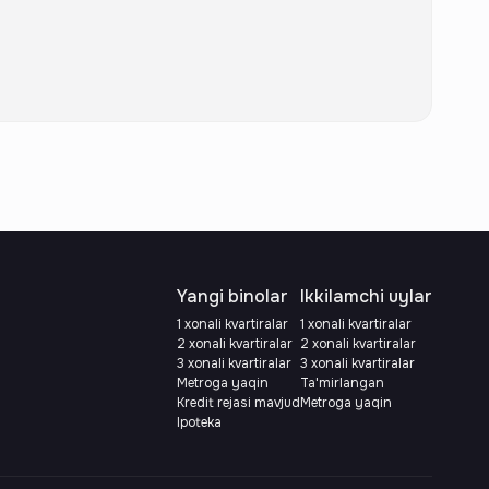
Yangi binolar
Ikkilamchi uylar
1 xonali kvartiralar
1 xonali kvartiralar
2 xonali kvartiralar
2 xonali kvartiralar
3 xonali kvartiralar
3 xonali kvartiralar
Metroga yaqin
Ta'mirlangan
Kredit rejasi mavjud
Metroga yaqin
Ipoteka