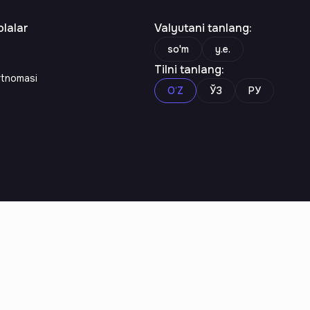
lalar
Valyutani tanlang
:
so'm
y.e.
Tilni tanlang
:
rtnomasi
O‘Z
ЎЗ
РУ
n