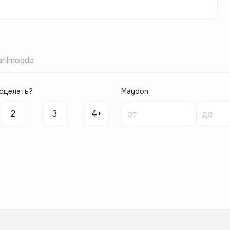
rilmoqda
сделать?
Maydon
2
3
4+