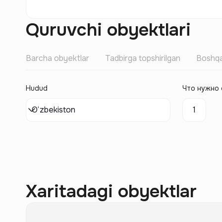
Quruvchi obyektlari
Barcha obyektlar
Tadbirga topshirilgan
Boshqa
Hudud
Что нужно 
O‘zbekiston
1
Xaritadagi obyektlar