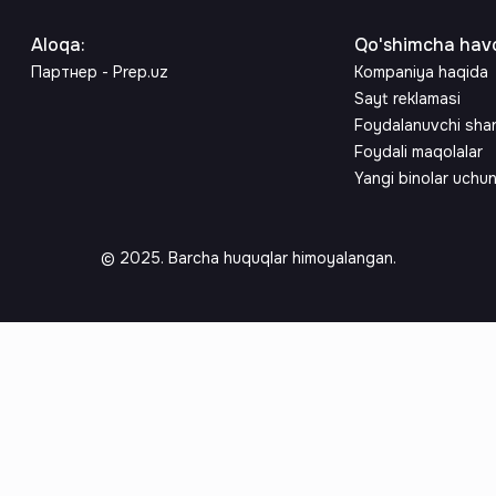
Aloqa
:
Qo'shimcha havo
Партнер - Prep.uz
Kompaniya haqida
Sayt reklamasi
Foydalanuvchi sha
Foydali maqolalar
Yangi binolar uchu
© 2025. Barcha huquqlar himoyalangan.