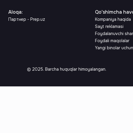
Aloqa
:
Qo'shimcha havo
Партнер - Prep.uz
Kompaniya haqida
Sayt reklamasi
Foydalanuvchi sha
Foydali maqolalar
Yangi binolar uchu
© 2025. Barcha huquqlar himoyalangan.