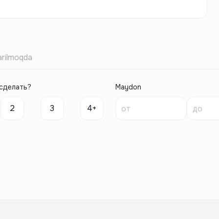
rilmoqda
сделать?
Maydon
2
3
4+