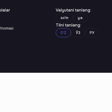
lalar
Valyutani tanlang
:
so'm
y.e.
Tilni tanlang
:
rtnomasi
O‘Z
ЎЗ
РУ
n