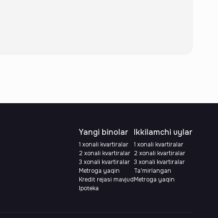
Yangi binolar
Ikkilamchi uylar
1 xonali kvartiralar
1 xonali kvartiralar
2 xonali kvartiralar
2 xonali kvartiralar
3 xonali kvartiralar
3 xonali kvartiralar
Metroga yaqin
Ta'mirlangan
Kredit rejasi mavjud
Metroga yaqin
Ipoteka