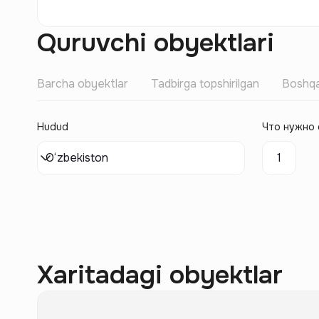
Quruvchi obyektlari
Barcha obyektlar
Tadbirga topshirilgan
Boshqa
Hudud
Что нужно 
O‘zbekiston
1
Xaritadagi obyektlar