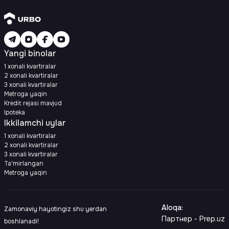
Yangi binolar
1 xonali kvartiralar
2 xonali kvartiralar
3 xonali kvartiralar
Metroga yaqin
Kredit rejasi mavjud
Ipoteka
Ikkilamchi uylar
1 xonali kvartiralar
2 xonali kvartiralar
3 xonali kvartiralar
Ta'mirlangan
Metroga yaqin
Aloqa
:
Zamonaviy hayotingiz shu yerdan
Партнер - Prep.uz
boshlanadi!