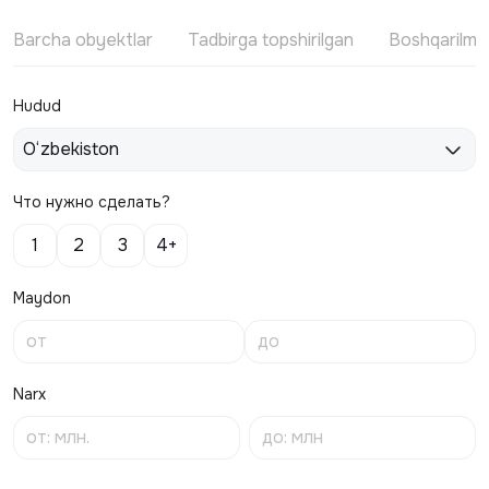
Barcha obyektlar
Tadbirga topshirilgan
Boshqarilm
Hudud
O‘zbekiston
Что нужно сделать?
1
2
3
4+
Maydon
Narx