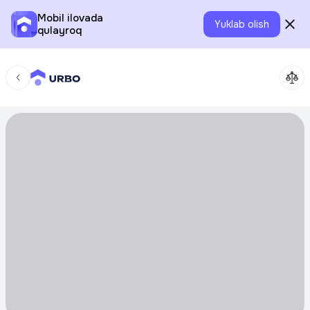
Mobil ilovada
Yuklab olish
qulayroq