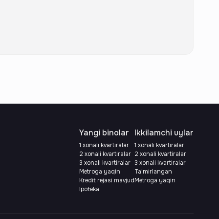
Yangi binolar
Ikkilamchi uylar
1 xonali kvartiralar
1 xonali kvartiralar
2 xonali kvartiralar
2 xonali kvartiralar
3 xonali kvartiralar
3 xonali kvartiralar
Metroga yaqin
Ta'mirlangan
Kredit rejasi mavjud
Metroga yaqin
Ipoteka