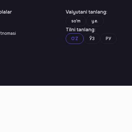
lalar
Valyutani tanlang
:
so'm
y.e.
Tilni tanlang
:
rtnomasi
O‘Z
ЎЗ
РУ
n