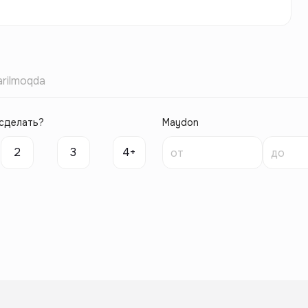
rilmoqda
сделать?
Maydon
2
3
4+