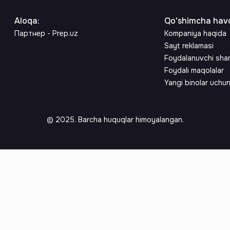
Aloqa
:
Qo'shimcha havo
Партнер - Prep.uz
Kompaniya haqida
Sayt reklamasi
Foydalanuvchi sha
Foydali maqolalar
Yangi binolar uchu
© 2025. Barcha huquqlar himoyalangan.