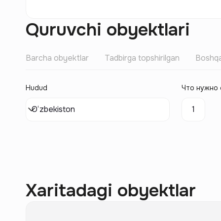
Quruvchi obyektlari
Barcha obyektlar
Tadbirga topshirilgan
Boshqa
Hudud
Что нужно 
O‘zbekiston
1
Xaritadagi obyektlar