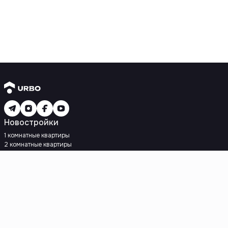
Новостройки
1 комнатные квартиры
2 комнатные квартиры
3 комнатные квартиры
Рядом с метро
Есть рассрочка
Ипотека
Вторичное жилье
1 комнатные квартиры
2 комнатные квартиры
3 комнатные квартиры