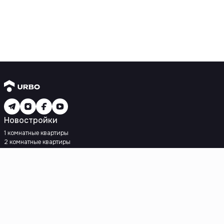
Новостройки
1 комнатные квартиры
2 комнатные квартиры
3 комнатные квартиры
Рядом с метро
Есть рассрочка
Ипотека
Вторичное жилье
1 комнатные квартиры
2 комнатные квартиры
3 комнатные квартиры