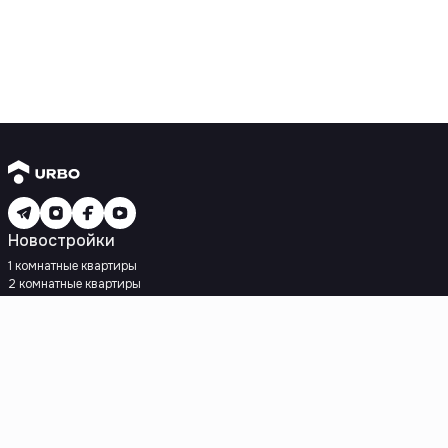
Новостройки
1 комнатные квартиры
2 комнатные квартиры
3 комнатные квартиры
Рядом с метро
Есть рассрочка
Ипотека
Вторичное жилье
1 комнатные квартиры
2 комнатные квартиры
3 комнатные квартиры