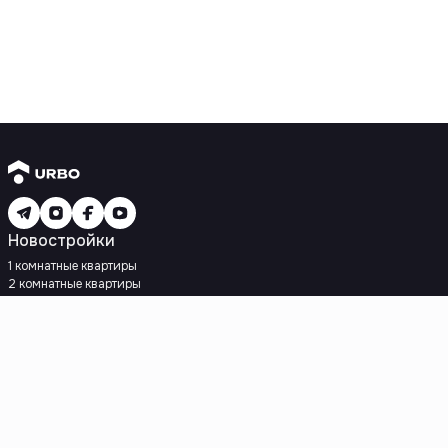
Новостройки
1 комнатные квартиры
2 комнатные квартиры
3 комнатные квартиры
Рядом с метро
Есть рассрочка
Ипотека
Вторичное жилье
1 комнатные квартиры
2 комнатные квартиры
3 комнатные квартиры