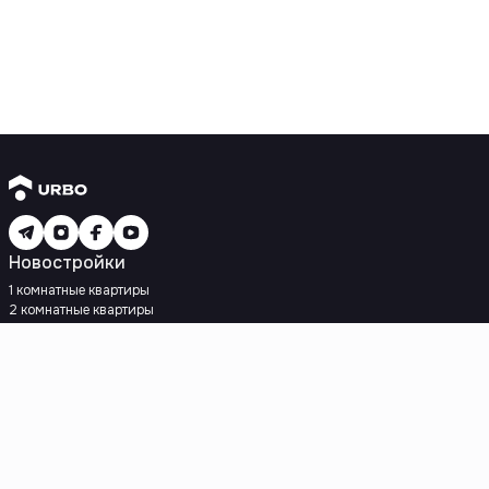
Новостройки
1 комнатные квартиры
2 комнатные квартиры
3 комнатные квартиры
Рядом с метро
Есть рассрочка
Ипотека
Вторичное жилье
1 комнатные квартиры
2 комнатные квартиры
3 комнатные квартиры