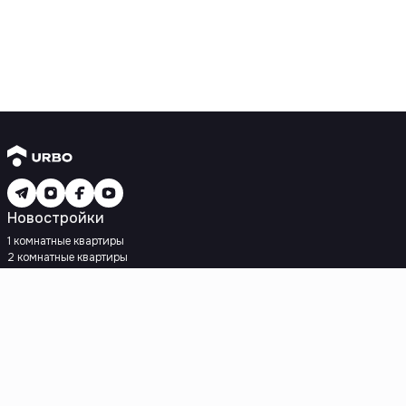
Новостройки
1 комнатные квартиры
2 комнатные квартиры
3 комнатные квартиры
Рядом с метро
Есть рассрочка
Ипотека
Вторичное жилье
1 комнатные квартиры
2 комнатные квартиры
3 комнатные квартиры